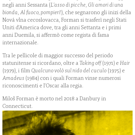
negli anni Sessanta (
L’asso di picche
,
Gli amori di una
bionda
,
Al fuoco, pompieri!
), che segnarono gli inizi della
Nová vlna cecoslovacca, Forman si trasferì negli Stati
Uniti d’America dove, tra gli anni Settanta e i primi
anni Duemila, si affermò come regista di fama
internazionale.
Tra le pellicole di maggior successo del periodo
statunitense si ricordano, oltre a
Taking off
(1971) e
Hair
(1979), i film
Qualcuno volò sul nido del cuculo
(1975) e
Amadeus
(1984) con i quali Forman vinse numerosi
riconoscimenti e l’Oscar alla regia.
Miloš Forman è morto nel 2018 a Danbury in
Connecticut.