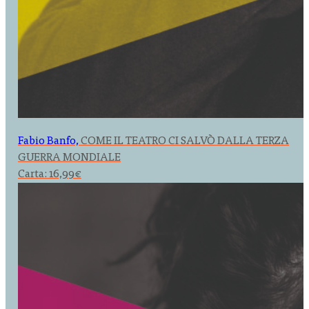
Fabio Banfo,
COME IL TEATRO CI SALVÒ DALLA TERZA
GUERRA MONDIALE
Carta:
16,99
€