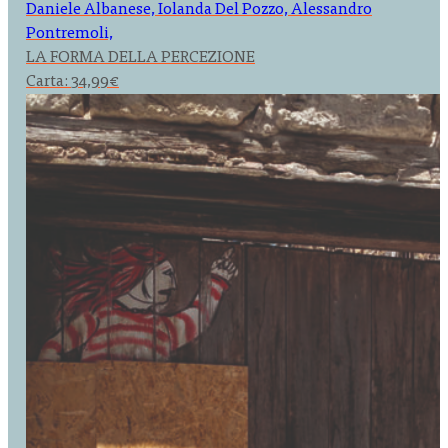
Daniele Albanese, Iolanda Del Pozzo, Alessandro
Pontremoli,
LA FORMA DELLA PERCEZIONE
Carta:
34,99
€