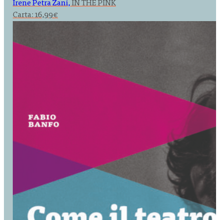
Irene Petra Zani,
IN THE PINK
Carta:
16,99
€