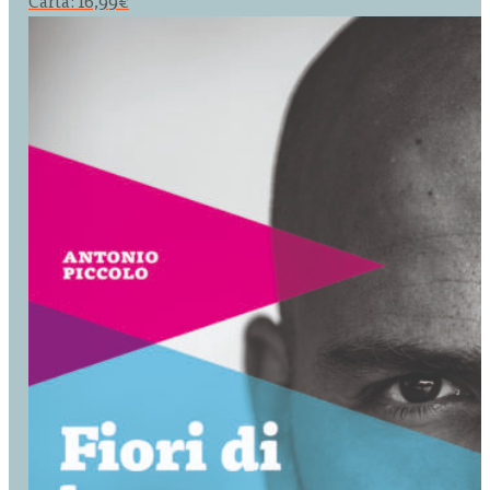
Carta:
16,99
€