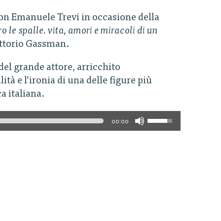
on Emanuele Trevi in occasione della
 le spalle. vita, amori e miracoli di un
Vittorio Gassman.
del grande attore, arricchito
ità e l’ironia di una delle figure più
a italiana.
Use
00:00
Up/Down
Arrow
keys
to
increase
or
decrease