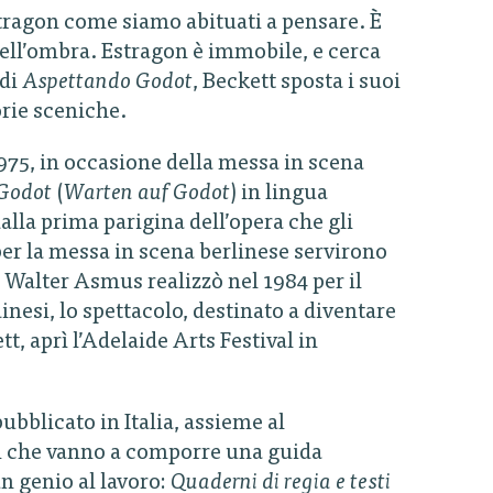
ragon come siamo abituati a pensare. È
 nell’ombra. Estragon è immobile, e cerca
 di
Aspettando Godot
, Beckett sposta i suoi
orie sceniche.
975, in occasione della messa in scena
 Godot
(
Warten auf Godot
) in lingua
dalla prima parigina dell’opera che gli
er la messa in scena berlinese servirono
Walter Asmus realizzò nel 1984 per il
esi, lo spettacolo, destinato a diventare
tt, aprì l’Adelaide Arts Festival in
ubblicato in Italia, assieme al
i che vanno a comporre una guida
un genio al lavoro:
Quaderni di regia e testi