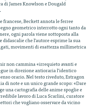
tica di James Knowlson e Dougald
.
ale francese, Beckett annota le ferree
isegno geometrico interrotto ogni tanto da
ere, ogni parola viene sottoposta alla
le didascalie che l’autore esprime la sua
gati, movimenti di esattezza millimetrica
ir non cammina «irrequieto avanti e
gue in direzione antioraria l’identico
nso orario. Nel testo riveduto, Estragon
aia di note e un unico grande scopo: «Dare
 una cartografia delle anime spoglie e
credibile lavoro di Luca Scarlini, curatore
 lettori che vogliano osservare da vicino