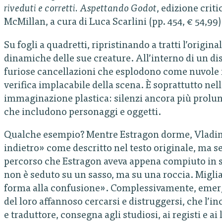
riveduti e corretti. Aspettando Godot
, edizione cri
McMillan, a cura di Luca Scarlini (pp. 454, € 54,99)
Su fogli a quadretti, ripristinando a tratti l’origin
dinamiche delle sue creature. All’interno di un d
furiose cancellazioni che esplodono come nuvole n
verifica implacabile della scena. È soprattutto nel
immaginazione plastica: silenzi ancora più prolun
che includono personaggi e oggetti.
Qualche esempio? Mentre Estragon dorme, Vladim
indietro» come descritto nel testo originale, ma se
percorso che Estragon aveva appena compiuto in se
non è seduto su un sasso, ma su una roccia. Migli
forma alla confusione». Complessivamente, emerge
del loro affannoso cercarsi e distruggersi, che l’in
e traduttore, consegna agli studiosi, ai registi e ai