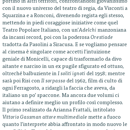
portino in altri territori, confrontandosi giovanissimo
con il nuovo universo del teatro di regia, da Visconti a
Squarzina e a Ronconi, divenendo regista egli stesso,
mettendo in piedi coraggiose iniziative come quel
Teatro Popolare Italiano, con un’
Adelchi
manzoniana
da incassi record, poi con la poderosa
Orestiade
tradotta da Pasolini a Siracusa. E se vogliamo pensare
al cinema è singolare come accetti l’intuizione
geniale di Monicelli, capace di trasformarlo da divo
aitante e narciso in un ex pugile sfigurato ed ottuso,
oltreché balbuziente in
I soliti ignoti
del 1958; mentre
sarà poi Risi con
Il sorpasso
del 1962, film di culto di
ogni Ferragosto, a ridargli la faccia che aveva, da
italiano un po’ spaccone. Ma ancora due volumi ci
aiutano a definire meglio un profilo così complesso.
Il primo realizzato da Arianna Frattali, intitolato
Vittorio Gassman attore multimediale
mette a fuoco
quanto l’interprete abbia affrontato in modo nuovo le