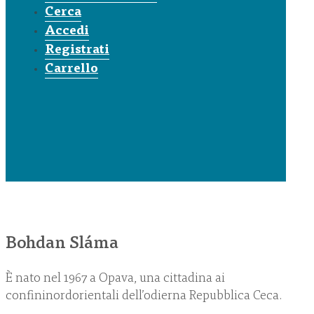
Cerca
Accedi
Registrati
Carrello
Bohdan Sláma
È nato nel 1967 a Opava, una cittadina ai
confininordorientali dell’odierna Repubblica Ceca.