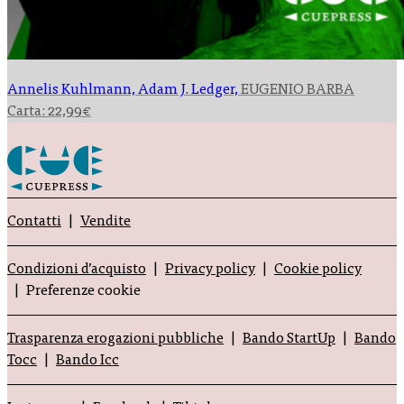
Annelis Kuhlmann, Adam J. Ledger,
EUGENIO BARBA
Carta:
22,99
€
Contatti
Vendite
Condizioni d’acquisto
Privacy policy
Cookie policy
Preferenze cookie
Trasparenza erogazioni pubbliche
Bando StartUp
Bando
Tocc
Bando Icc