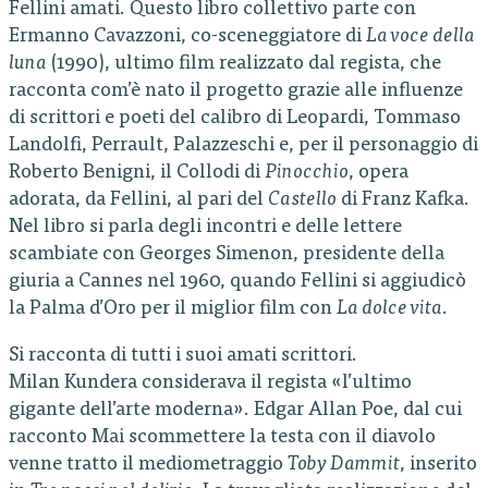
Fellini amati. Questo libro collettivo parte con
Ermanno Cavazzoni, co-sceneggiatore di
La voce della
luna
(1990), ultimo film realizzato dal regista, che
racconta com’è nato il progetto grazie alle influenze
di scrittori e poeti del calibro di Leopardi, Tommaso
Landolfi, Perrault, Palazzeschi e, per il personaggio di
Roberto Benigni, il Collodi di
Pinocchio
, opera
adorata, da Fellini, al pari del
Castello
di Franz Kafka.
Nel libro si parla degli incontri e delle lettere
scambiate con Georges Simenon, presidente della
giuria a Cannes nel 1960, quando Fellini si aggiudicò
la Palma d’Oro per il miglior film con
La dolce vita
.
Si racconta di tutti i suoi amati scrittori.
Milan Kundera considerava il regista «l’ultimo
gigante dell’arte moderna». Edgar Allan Poe, dal cui
racconto Mai scommettere la testa con il diavolo
venne tratto il mediometraggio
Toby Dammit
, inserito