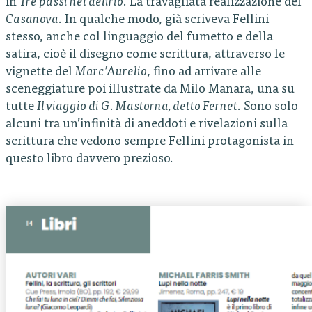
in
Tre passi nel delirio
. La travagliata realizzazione del
Casanova
. In qualche modo, già scriveva Fellini
stesso, anche col linguaggio del fumetto e della
satira, cioè il disegno come scrittura, attraverso le
vignette del
Marc’Aurelio
, fino ad arrivare alle
sceneggiature poi illustrate da Milo Manara, una su
tutte
Il viaggio di G. Mastorna, detto Fernet
. Sono solo
alcuni tra un’infinità di aneddoti e rivelazioni sulla
scrittura che vedono sempre Fellini protagonista in
questo libro davvero prezioso.