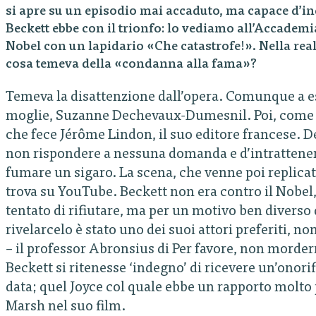
si apre su un episodio mai accaduto, ma capace d’i
Beckett ebbe con il trionfo: lo vediamo all’Accademi
Nobel con un lapidario «Che catastrofe!». Nella real
cosa temeva della «condanna alla fama»?
Temeva la disattenzione dall’opera. Comunque a e
moglie, Suzanne Dechevaux-Dumesnil. Poi, come dic
che fece Jérôme Lindon, il suo editore francese. D
non rispondere a nessuna domanda e d’intrattenersi
fumare un sigaro. La scena, che venne poi replicata
trova su YouTube. Beckett non era contro il Nobel
tentato di rifiutare, ma per un motivo ben diverso
rivelarcelo è stato uno dei suoi attori preferiti
– il professor Abronsius di Per favore, non morder
Beckett si ritenesse ‘indegno’ di ricevere un’onor
data; quel Joyce col quale ebbe un rapporto molto
Marsh nel suo film.