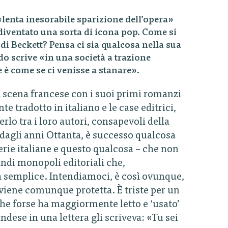
 «lenta inesorabile sparizione dell’opera»
 diventato una sorta di icona pop. Come si
di Beckett? Pensa ci sia qualcosa nella sua
o scrive «in una società a trazione
è come se ci venisse a stanare».
 scena francese con i suoi primi romanzi
e tradotto in italiano e le case editrici,
rlo tra i loro autori, consapevoli della
 dagli anni Ottanta, è successo qualcosa
erie italiane e questo qualcosa – che non
randi monopoli editoriali che,
ra semplice. Intendiamoci, è così ovunque,
’ viene comunque protetta. È triste per un
che forse ha maggiormente letto e ‘usato’
dese in una lettera gli scriveva: «Tu sei