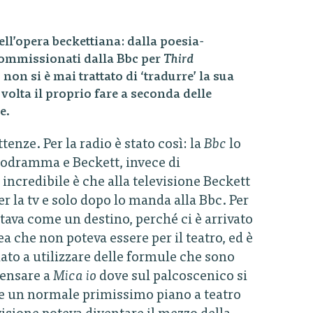
ll’opera beckettiana: dalla poesia-
 commissionati dalla Bbc per
Third
ò non si è mai trattato di ‘tradurre’ la sua
volta il proprio fare a seconda delle
e.
nze. Per la radio è stato così: la
Bbc
lo
iodramma e Beckett, invece di
incredibile è che alla televisione Beckett
 per la tv e solo dopo lo manda alla Bbc. Per
tava come un destino, perché ci è arrivato
che non poteva essere per il teatro, ed è
ato a utilizzare delle formule che sono
pensare a
Mica io
dove sul palcoscenico si
me un normale primissimo piano a teatro