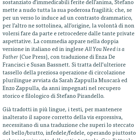
sostanziato d’immedicabili ferite dell’anima, Stefano
mette a nudo tutta la sua poderosa fragilità; che, se
per un verso lo induce ad un contrasto drammatico,
per l’altro ne sottolinea, all’origine, la volontà di non
volersi fare da parte e retrocedere dalle tante private
aspettative. La commedia appare nella doppia
versione in italiano ed in inglese
All You Need is a
Father
(Cue Press), con traduzione di Enza De
Francisci e Susan Bassnett. Si tratta dell’ulteriore
tassello della preziosa operazione di circolazione
plurilingue avviata da Sarah Zappulla Muscarà ed
Enzo Zappulla, da anni impegnati nel recupero
storico e filologico di Stefano Pirandello.
Già tradotti in più lingue, i testi, per mantenere
inalterato il sapore corretto della vis espressiva,
necessitano di una traduzione che superi lo steccato
del bello/brutto, infedele/fedele, operando piuttosto