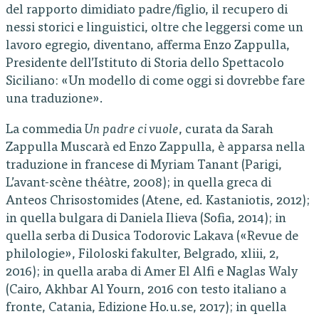
del rapporto dimidiato padre/figlio, il recupero di
nessi storici e linguistici, oltre che leggersi come un
lavoro egregio, diventano, afferma Enzo Zappulla,
Presidente dell’Istituto di Storia dello Spettacolo
Siciliano: «Un modello di come oggi si dovrebbe fare
una traduzione».
La commedia
Un padre ci vuole
, curata da Sarah
Zappulla Muscarà ed Enzo Zappulla, è apparsa nella
traduzione in francese di Myriam Tanant (Parigi,
L’avant-scène théàtre, 2008); in quella greca di
Anteos Chrisostomides (Atene, ed. Kastaniotis, 2012);
in quella bulgara di Daniela Ilieva (Sofia, 2014); in
quella serba di Dusica Todorovic Lakava («Revue de
philologie», Filoloski fakulter, Belgrado, xliii, 2,
2016); in quella araba di Amer El Alfi e Naglas Waly
(Cairo, Akhbar Al Yourn, 2016 con testo italiano a
fronte, Catania, Edizione Ho.u.se, 2017); in quella