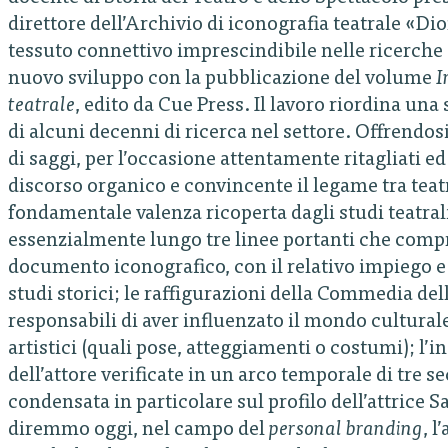
direttore dell’Archivio di iconografia teatrale «D
tessuto connettivo imprescindibile nelle ricerche d
nuovo sviluppo con la pubblicazione del volume
I
teatrale
, edito da Cue Press. Il lavoro riordina una 
di alcuni decenni di ricerca nel settore. Offrendo
di saggi, per l’occasione attentamente ritagliati 
discorso organico e convincente il legame tra teatro 
fondamentale valenza ricoperta dagli studi teatrali
essenzialmente lungo tre linee portanti che compr
documento iconografico, con il relativo impiego 
studi storici; le raffigurazioni della Commedia del
responsabili di aver influenzato il mondo cultural
artistici (quali pose, atteggiamenti o costumi); l’
dell’attore verificate in un arco temporale di tre s
condensata in particolare sul profilo dell’attrice
diremmo oggi, nel campo del
personal branding
, 