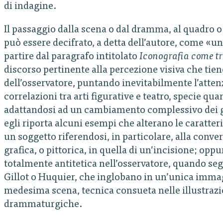
di indagine.
Il passaggio dalla scena o dal dramma, al quadro o 
può essere decifrato, a detta dell’autore, come «un
partire dal paragrafo intitolato
Iconografia come t
discorso pertinente alla percezione visiva che ti
dell’osservatore, puntando inevitabilmente l’atte
correlazioni tra arti figurative e teatro, specie q
adattandosi ad un cambiamento complessivo dei giu
egli riporta alcuni esempi che alterano le caratteris
un soggetto riferendosi, in particolare, alla conv
grafica, o pittorica, in quella di un’incisione; opp
totalmente antitetica nell’osservatore, quando segn
Gillot o Huquier, che inglobano in un’unica immagi
medesima scena, tecnica consueta nelle illustrazio
drammaturgiche.