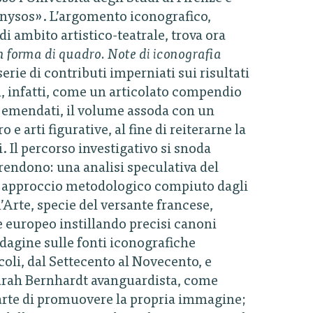
ionysos». L’argomento iconografico,
i ambito artistico-teatrale, trova ora
n forma di quadro. Note di iconografia
serie di contributi imperniati sui risultati
si, infatti, come un articolato compendio
ed emendati, il volume assoda con un
e arti figurative, al fine di reiterarne la
. Il percorso investigativo si snoda
endono: una analisi speculativa del
e approccio metodologico compiuto dagli
l’Arte, specie del versante francese,
e europeo instillando precisi canoni
indagine sulle fonti iconografiche
ecoli, dal Settecento al Novecento, e
 Sarah Bernhardt avanguardista, come
l’arte di promuovere la propria immagine;