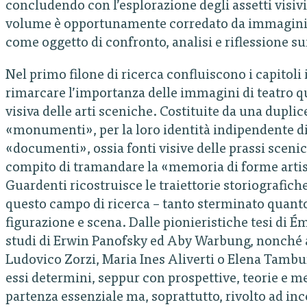
concludendo con l’esplorazione degli assetti visivi
volume è opportunamente corredato da immagini, al
come oggetto di confronto, analisi e riflessione su
Nel primo filone di ricerca confluiscono i capitoli in
rimarcare l’importanza delle immagini di teatro qu
visiva delle arti sceniche. Costituite da una dupli
«monumenti», per la loro identità indipendente di 
«documenti», ossia fonti visive delle prassi scenic
compito di tramandare la «memoria di forme artis
Guardenti ricostruisce le traiettorie storiografiche
questo campo di ricerca – tanto sterminato quanto 
figurazione e scena. Dalle pionieristiche tesi di É
studi di Erwin Panofsky ed Aby Warbung, nonché al
Ludovico Zorzi, Maria Ines Aliverti o Elena Tambu
essi determini, seppur con prospettive, teorie e me
partenza essenziale ma, soprattutto, rivolto ad inc