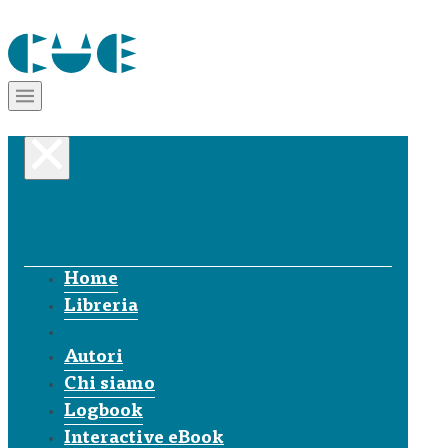
Home
Libreria
Autori
Chi siamo
Logbook
Interactive eBook