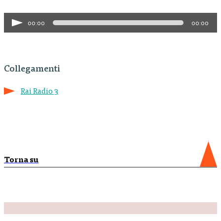
Audio
00:00
00:00
Player
Collegamenti
Rai Radio 3
Torna su