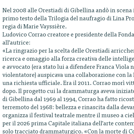
Nel 2008 alle Orestiadi di Gibellina andò in scena
primo testo della Trilogia del naufragio di Lina P
regia di Marie Vayssière.
Ludovico Corrao creatore e presidente della Fonda
all’autrice:
«La ringrazio per la scelta delle Orestiadi arricche
ricerca e omaggio alla forza creativa delle intellige
e avvocato (era stato lui a difendere Franca Viola 
violentatore) auspicava una collaborazione con la
una richiesta ufficiale. Era il 2011. Corrao morì v
dopo. Il progetto cui la drammaturga aveva iniziat
di Gibellina dal 1969 al 1994, Corrao ha fatto ricost
terremoto del 1968: bellezza e rinascita dalla dev
organizza il festival teatrale mentre il museo a cie
per il 2026 prima Capitale italiana dell’arte conte
solo tracciato drammaturgico. «Con la morte di Cor