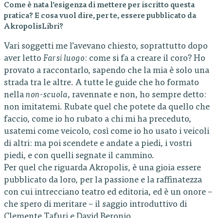
Come è nata l’esigenza di mettere per iscritto questa
pratica? E cosa vuol dire, per te, essere pubblicato da
AkropolisLibri?
Vari soggetti me l’avevano chiesto, soprattutto dopo
aver letto
Farsi luogo
: come si fa a creare il coro? Ho
provato a raccontarlo, sapendo che la mia è solo una
strada tra le altre. A tutte le guide che ho formato
nella
non-scuola
, ravennate e non, ho sempre detto:
non imitatemi. Rubate quel che potete da quello che
faccio, come io ho rubato a chi mi ha preceduto,
usatemi come veicolo, così come io ho usato i veicoli
di altri: ma poi scendete e andate a piedi, i vostri
piedi, e con quelli segnate il cammino.
Per quel che riguarda Akropolis, è una gioia essere
pubblicato da loro, per la passione e la raffinatezza
con cui intrecciano teatro ed editoria, ed è un onore –
che spero di meritare – il saggio introduttivo di
Clemente Tafuri e David Beronio.