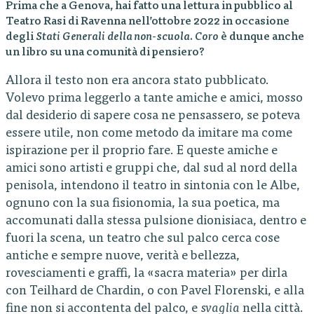
Prima che a Genova, hai fatto una lettura in pubblico al
Teatro Rasi di Ravenna nell’ottobre 2022 in occasione
degli
Stati Generali della non-scuola
.
Coro
è dunque anche
un libro su una comunità di pensiero?
Allora il testo non era ancora stato pubblicato.
Volevo prima leggerlo a tante amiche e amici, mosso
dal desiderio di sapere cosa ne pensassero, se poteva
essere utile, non come metodo da imitare ma come
ispirazione per il proprio fare. E queste amiche e
amici sono artisti e gruppi che, dal sud al nord della
penisola, intendono il teatro in sintonia con le Albe,
ognuno con la sua fisionomia, la sua poetica, ma
accomunati dalla stessa pulsione dionisiaca, dentro e
fuori la scena, un teatro che sul palco cerca cose
antiche e sempre nuove, verità e bellezza,
rovesciamenti e graffi, la «sacra materia» per dirla
con Teilhard de Chardin, o con Pavel Florenski, e alla
fine non si accontenta del palco, e
svaglia
nella città.