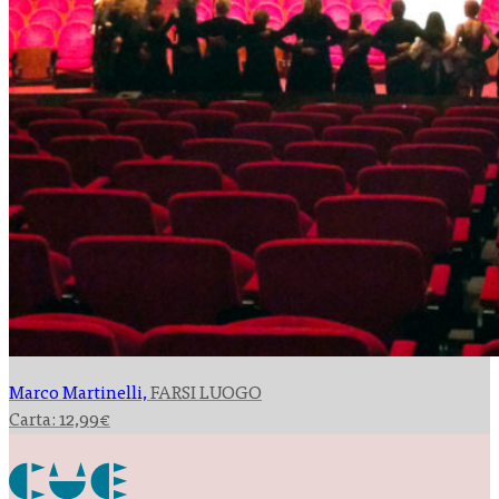
Marco Martinelli,
FARSI LUOGO
Carta:
12,99
€