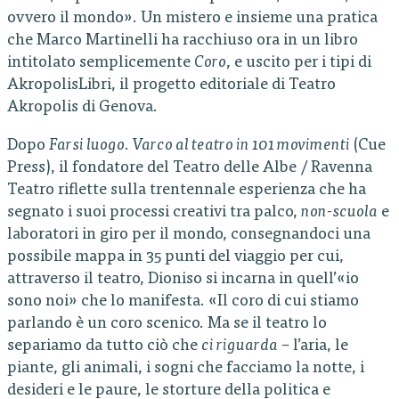
ovvero il mondo». Un mistero e insieme una pratica
che Marco Martinelli ha racchiuso ora in un libro
intitolato semplicemente
Coro
, e uscito per i tipi di
AkropolisLibri, il progetto editoriale di Teatro
Akropolis di Genova.
Dopo
Farsi luogo. Varco al teatro in 101 movimenti
(Cue
Press), il fondatore del Teatro delle Albe / Ravenna
Teatro riflette sulla trentennale esperienza che ha
segnato i suoi processi creativi tra palco,
non-scuola
e
laboratori in giro per il mondo, consegnandoci una
possibile mappa in 35 punti del viaggio per cui,
attraverso il teatro, Dioniso si incarna in quell’«io
sono noi» che lo manifesta. «Il coro di cui stiamo
parlando è un coro scenico. Ma se il teatro lo
separiamo da tutto ciò che
ci riguarda
– l’aria, le
piante, gli animali, i sogni che facciamo la notte, i
desideri e le paure, le storture della politica e