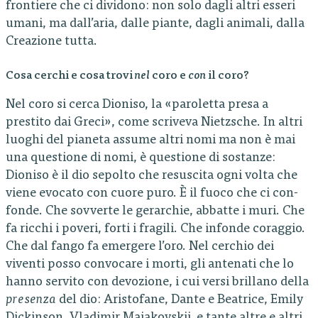
frontiere che ci dividono: non solo dagli altri esseri
umani, ma dall’aria, dalle piante, dagli animali, dalla
Creazione tutta.
Cosa cerchi e cosa trovi
nel
coro e
con
il coro?
Nel coro si cerca Dioniso, la «paroletta presa a
prestito dai Greci», come scriveva Nietzsche. In altri
luoghi del pianeta assume altri nomi ma non è mai
una questione di nomi, è questione di sostanze:
Dioniso è il dio sepolto che resuscita ogni volta che
viene evocato con cuore puro. È il fuoco che ci con-
fonde. Che sovverte le gerarchie, abbatte i muri. Che
fa ricchi i poveri, forti i fragili. Che infonde coraggio.
Che dal fango fa emergere l’oro. Nel cerchio dei
viventi posso convocare i morti, gli antenati che lo
hanno servito con devozione, i cui versi brillano della
presenza
del dio: Aristofane, Dante e Beatrice, Emily
Dickinson, Vladimir Majakovskij, e tante altre e altri.