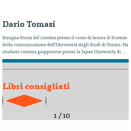
Dario Tomasi
Insegna Storia del cinema presso il corso di laurea di Scienze
della comunicazione dell’Università degli Studi di Torino. Ha
studiato cinema giapponese presso la Japan University di
Tokyo. È autore e curatore di diversi volumi dedicati al
cinema nipponico classico (Ozu, Mizoguchi, I sette samurai
di Kurosawa) e a quello contemporaneo (Miike Takashi, Il
cinema…
Libri consigliati
1
/
10