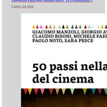
Vsevolod Ėmil’evič Mejerchol’d,
33 SVENIMENTI
Carta:
24,99
€