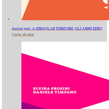
Autori vari,
A SINGOLAR TENZONE: GLI ANNI ZERO
Carta:
16,99
€