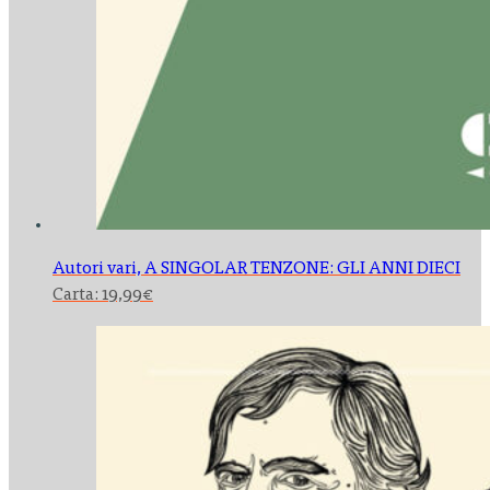
Autori vari,
A SINGOLAR TENZONE: GLI ANNI DIECI
Carta:
19,99
€