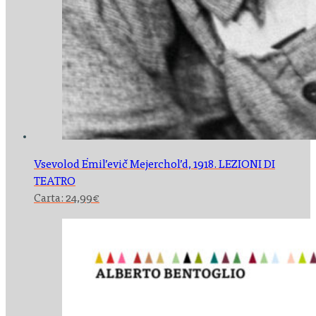
Vsevolod Ėmil’evič Mejerchol’d,
1918. LEZIONI DI
TEATRO
Carta:
24,99
€