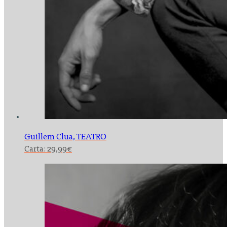
Guillem Clua,
TEATRO
Carta:
29,99
€