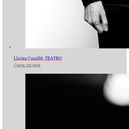
Lluïsa Cunillé,
TEATRO
Carta:
22,99
€