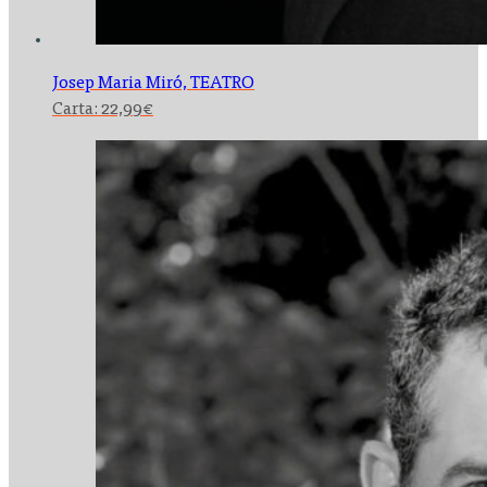
Josep Maria Miró,
TEATRO
Carta:
22,99
€