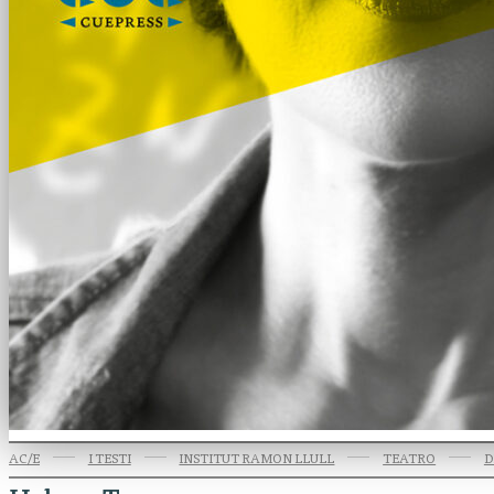
AC/E
I TESTI
INSTITUT RAMON LLULL
TEATRO
D