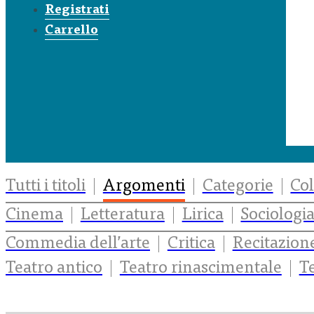
Registrati
Carrello
Tutti i titoli
Argomenti
Categorie
Col
Cinema
Letteratura
Lirica
Sociologi
Commedia dell’arte
Critica
Recitazione
Teatro antico
Teatro rinascimentale
T