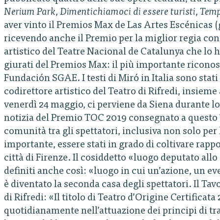
Nerium Park
,
Dimentichiamoci di essere turisti
,
Temp
aver vinto il Premios Max de Las Artes Escénicas (
ricevendo anche il Premio per la miglior regia con
artistico del Teatre Nacional de Catalunya che lo 
giurati del Premios Max: il più importante ricono
Fundación SGAE. I testi di Miró in Italia sono stati 
codirettore artistico del Teatro di Rifredi, insiem
venerdì 24 maggio, ci perviene da Siena durante l
notizia del Premio TOC 2019 consegnato a questo 
comunità tra gli spettatori, inclusiva non solo per l
importante, essere stati in grado di coltivare rappo
città di Firenze. Il cosiddetto «luogo deputato allo
definiti anche così: «luogo in cui un’azione, un eve
è diventato la seconda casa degli spettatori. Il Tav
di Rifredi: «Il titolo di Teatro d’Origine Certificat
quotidianamente nell’attuazione dei principi di tr