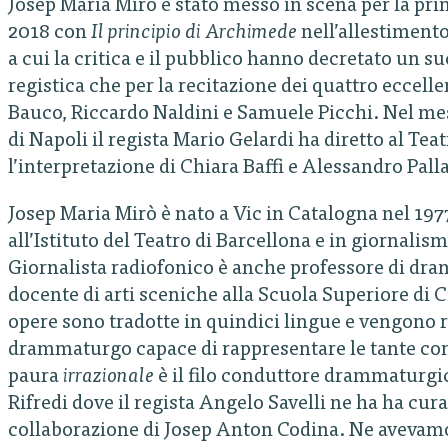
Josep Maria Mirò è stato messo in scena per la prima
2018 con
Il principio di Archimede
nell’allestimento
a cui la critica e il pubblico hanno decretato un s
registica che per la recitazione dei quattro eccell
Bauco, Riccardo Naldini e Samuele Picchi. Nel me
di Napoli il regista Mario Gelardi ha diretto al Teat
l’interpretazione di Chiara Baffi e Alessandro Pall
Josep Maria Mirò è nato a Vic in Catalogna nel 197
all’Istituto del Teatro di Barcellona e in giornali
Giornalista radiofonico è anche professore di dra
docente di arti sceniche alla Scuola Superiore di 
opere sono tradotte in quindici lingue e vengono r
drammaturgo capace di rappresentare le tante con
paura
irrazionale
è il filo conduttore drammaturgi
Rifredi dove il regista Angelo Savelli ne ha ha cura
collaborazione di Josep Anton Codina. Ne avevamo s