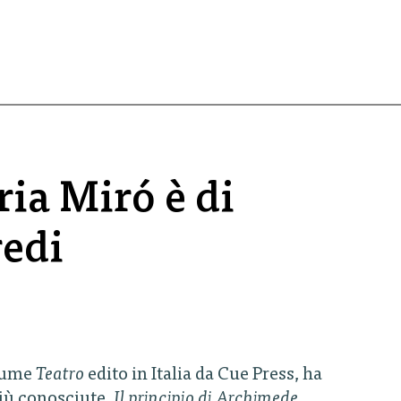
ia Miró è di
redi
olume
Teatro
edito in Italia da Cue Press, ha
 più conosciute,
Il principio di Archimede
,