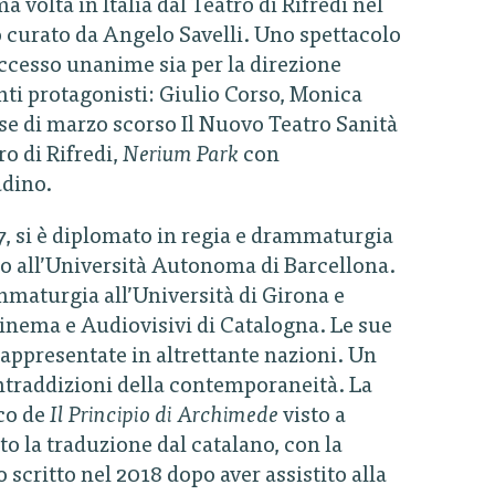
 volta in Italia dal Teatro di Rifredi nel
 curato da Angelo Savelli. Uno spettacolo
uccesso unanime sia per la direzione
enti protagonisti: Giulio Corso, Monica
se di marzo scorso Il Nuovo Teatro Sanità
ro di Rifredi,
Nerium Park
con
adino.
7, si è diplomato in regia e drammaturgia
smo all’Università Autonoma di Barcellona.
mmaturgia all’Università di Girona e
Cinema e Audiovisivi di Catalogna. Le sue
appresentate in altrettante nazioni. Un
traddizioni della contemporaneità. La
co de
Il Principio di Archimede
visto a
to la traduzione dal catalano, con la
critto nel 2018 dopo aver assistito alla