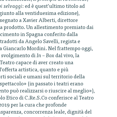
i selvaggi
: ed è quest’ultimo titolo ad
giunto alla ventiduesima edizione),
segnato a Xavier Alberti, direttore
ha prodotto. Un allestimento premiato dai
scimento in Spagna conferito dalla
tradotti da Angelo Savelli, regista e
e a Giancarlo Mordini. Nel frattempo oggi,
o svolgimento di
In – Box
dal vivo, la
Teatro capace di aver creato una
’offerta artistica, quanto e più
rti sociali e umani sul territorio della
 spettacolo» (in passato i teatri erano
nto può realizzarsi o riuscire al meglio»),
olo Etico di C.Re.S.Co conferisce al Teatro
a 2019 per la cura che profonde
asparenza, concorrenza leale, dignità del