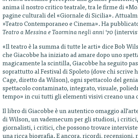
anima il nostro critico teatrale, tra le firme di «
pagine culturali del «Giornale di Sicilia». Attual
»Teatro Contemporaneo e Cinema». Ha pubblicat
Teatro a Messina e Taormina negli anni ‘70
(intervis
«Il teatro è la summa di tutte le arti» dice Bob W
che Giacobbe ha iniziato ad amare dopo uno spett
magicamente la scintilla, Giacobbe ha seguito pass
soprattutto al Festival di Spoleto (dove chi scrive
Cage, diretto da Wilson), ogni spettacolo del geni
spettacolo contaminato, integrato, visuale, poliedr
tempo» in cui tutti gli elementi visivi creano una
Il libro di Giacobbe è un autentico omaggio all’ar
di Wilson, un vademecum per gli studiosi, i critici, 
giornalisti, i critici, che possono trovare interviste
una ricca biografia. E ancora, ricordi, recensioni, r