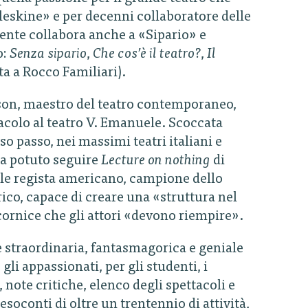
Moleskine» e per decenni collaboratore delle
mente collabora anche a «Sipario» e
o:
Senza sipario
,
Che cos’è il teatro?
,
Il
ta a Rocco Familiari).
ilson, maestro del teatro contemporaneo,
acolo al teatro V. Emanuele. Scoccata
o passo, nei massimi teatri italiani e
 ha potuto seguire
Lecture on nothing
di
ale regista americano, campione dello
ico, capace di creare una «struttura nel
 cornice che gli attori «devono riempire».
te straordinaria, fantasmagorica e geniale
gli appassionati, per gli studenti, i
, note critiche, elenco degli spettacoli e
esoconti di oltre un trentennio di attività,