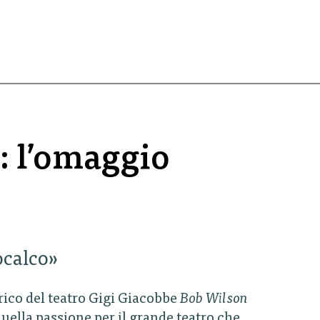
a: l’omaggio
ocalco»
orico del teatro Gigi Giacobbe
Bob Wilson
ella passione per il grande teatro che