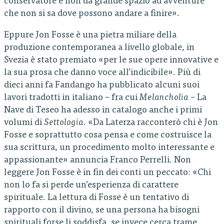
conservatore e non dà grande spazio ad avventure
che non si sa dove possono andare a finire».
Eppure Jon Fosse è una pietra miliare della
produzione contemporanea a livello globale, in
Svezia è stato premiato «per le sue opere innovative e
la sua prosa che danno voce all’indicibile». Più di
dieci anni fa Fandango ha pubblicato alcuni suoi
lavori tradotti in italiano – fra cui
Melancholia
– La
Nave di Teseo ha adesso in catalogo anche i primi
volumi di
Settologia
. «Da Laterza racconterò chi è Jon
Fosse e soprattutto cosa pensa e come costruisce la
sua scrittura, un procedimento molto interessante e
appassionante» annuncia Franco Perrelli. Non
leggere Jon Fosse è in fin dei conti un peccato: «Chi
non lo fa si perde un’esperienza di carattere
spirituale. La lettura di Fosse è un tentativo di
rapporto con il divino, se una persona ha bisogni
spirituali forse li soddisfa, se invece cerca trame