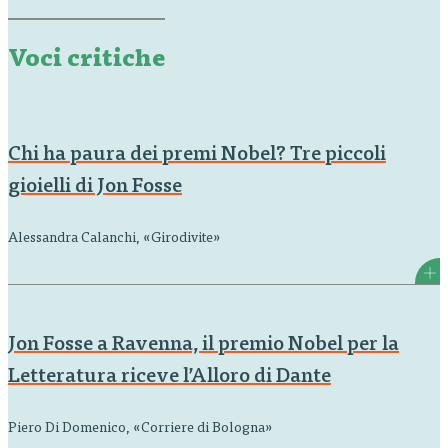
quaranta lingue. Vincitore di numerosissimi premi e
riconoscimenti in patria e all’estero, secondo il «Daily
Telegraph»,…
Voci critiche
Chi ha paura dei premi Nobel? Tre piccoli
gioielli di Jon Fosse
Alessandra Calanchi, «Girodivite»
Jon Fosse a Ravenna, il premio Nobel per la
Letteratura riceve l’Alloro di Dante
Piero Di Domenico, «Corriere di Bologna»