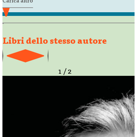
Carica altro
Libri dello stesso autore
1
/
2