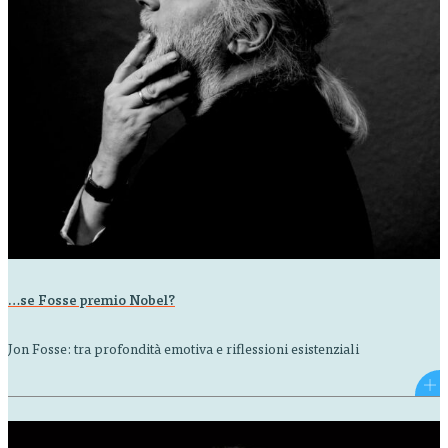
…se Fosse premio Nobel?
Jon Fosse: tra profondità emotiva e riflessioni esistenziali