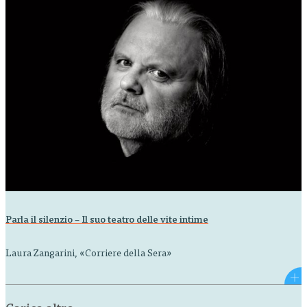
Parla il silenzio – Il suo teatro delle vite intime
Laura Zangarini, «Corriere della Sera»