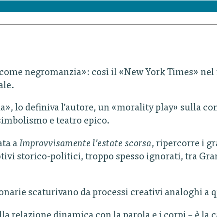
a come negromanzia»: così il «New York Times» nel 1
ale.
 lo definiva l’autore, un «morality play» sulla con
 simbolismo e teatro epico.
ata a
Improvvisamente l’estate scorsa
, ripercorre i g
tivi storico-politici, troppo spesso ignorati, tra G
arie scaturivano da processi creativi analoghi a que
lla relazione dinamica con la parola e i corpi – è la c