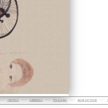
CRITICA
AMERICA
ITALIANO
NON-FICTION