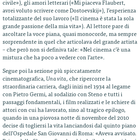
civile»), gli amori letterari («Mi piaceva Flaubert,
avrei voluto scrivere come Dostoevskij»), l’esperienza
totalizzante del suo lavoro («Il cinema è stata la sola
grande passione della mia vita»). Al lettore pare di
ascoltare la voce piana, quasi monocorde, ma sempre
sorprendente in quel che articolava del grande artista
– che però non si definiva tale: «Nel cinema c’è una
mistura che ha poco a vedere con l’arte».
Segue poi la sezione più spiccatamente
cinematografica,
Una vita
, che ripercorre la
straordinaria carriera, dagli inizi nel 1934 al legame
con Pietro Germi, al sodalizio con Steno e tutti i
passaggi fondamentali, i film realizzati e le schiere di
attori con cui ha lavorato, sino al tragico epilogo,
quando in una piovosa notte di novembre del 2010
decise di togliersi la vita lanciandosi dal quinto piano
dell’Ospedale San Giovanni di Roma: «Aveva avvisato.