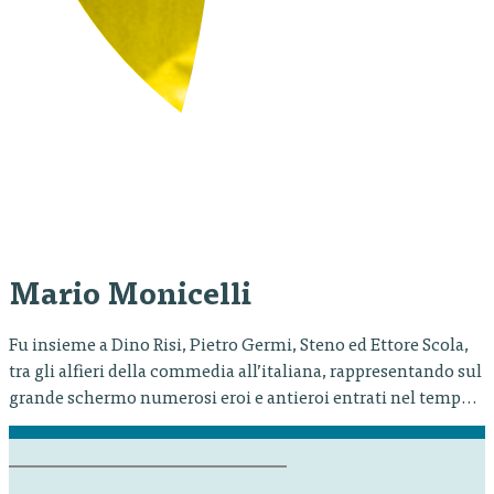
Mario Monicelli
Fu insieme a Dino Risi, Pietro Germi, Steno ed Ettore Scola,
tra gli alfieri della commedia all’italiana, rappresentando sul
grande schermo numerosi eroi e antieroi entrati nel tempo
nell’immaginario collettivo. Tra i suoi innumerevoli film, si
ricordano: I soliti ignoti (1958), La grande guerra (1959), I
compagni (1963), L’armata Brancaleone (1966), Amici miei