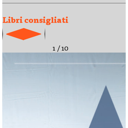
Rai Eri, il corso di sceneggiatura di Kino e Scuola Holden e il
corso per autori…
Libri consigliati
1
/
10