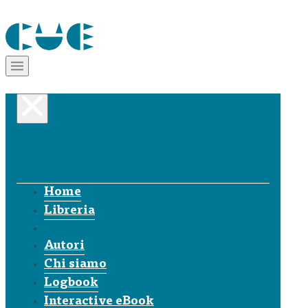
Home
Libreria
Autori
Chi siamo
Logbook
Interactive eBook