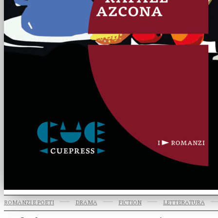
ROMANZI E POETI
DRAMA
FICTION
LETTERATURA