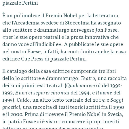
piazzale Pertini
È un po’ imolese il Premio Nobel per la letteratura
che l’Accademia svedese di Stoccolma ha assegnato
allo scrittore e drammaturgo norvegese Jon Fosse,
«per le sue opere teatrali e la prosa innovativa che
danno voce all’indicibile». A pubblicare le sue opere
nel nostro Paese, infatti, ha contribuito anche la casa
editrice Cue Press di piazzale Pertini.
Il catalogo della casa editrice comprende tre libri
dello lo scrittore e drammaturgo:
Teatro
, una raccolta
dei suoi primi testi teatrali (
Qualcuno verrà
del 1992-
1993,
E non ci separeremo mai
del 1994, e
Il nome
del
1995);
Caldo
, un altro testo teatrale del 2005; e
Saggi
gnostici
, una raccolta di testi teorici scritti fra il 1990
e il 2000. Prima di ricevere il Premio Nobel in Svezia,
in patria Fosse si è visto riconoscere i propri meriti