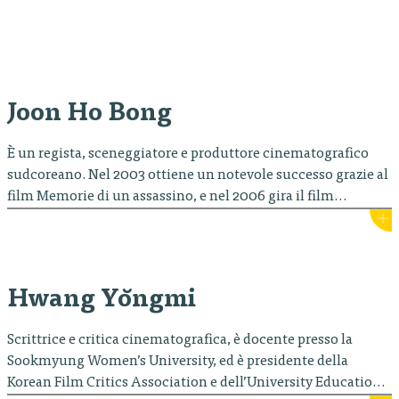
Joon Ho Bong
È un regista, sceneggiatore e produttore cinematografico
sudcoreano. Nel 2003 ottiene un notevole successo grazie al
film Memorie di un assassino, e nel 2006 gira il film
campione di incassi in patria The Host, ma è con
Snowpiercer del 2013, che il lavoro di Bong acquisisce un’eco
internazionale, garantendogli una fama mondiale. Nel 2020,
con…
Hwang Yŏngmi
Scrittrice e critica cinematografica, è docente presso la
Sookmyung Women’s University, ed è presidente della
Korean Film Critics Association e dell’University Education