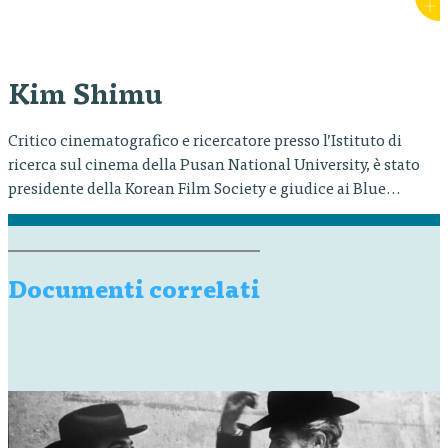
Research Institute. È stata giudice dell’International Film
Critics Federation Award ai festival di Cannes, Berlino,
Busan, e membro della giuria del Ch’unsa Film Festival e dei
Baeksang Arts Awards.
Kim Shimu
Critico cinematografico e ricercatore presso l’Istituto di
ricerca sul cinema della Pusan National University, è stato
presidente della Korean Film Society e giudice ai Blue
Dragon Film Awards e ai Korean Film Awards.
Documenti correlati