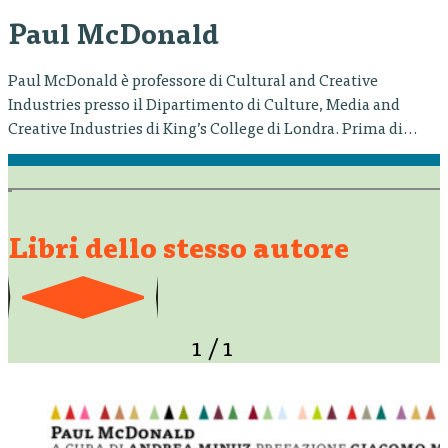
Paul McDonald
Paul McDonald è professore di Cultural and Creative
Industries presso il Dipartimento di Culture, Media and
Creative Industries di King’s College di Londra. Prima di
intraprendere la carriera universitaria, Paul ha fatto pratica
come attore professionista alla Royal Academy e ha lavorato
in diverse aree dell’industria dei media, compresi la
produzione di film di animazione,…
Libri dello stesso autore
1
/
1