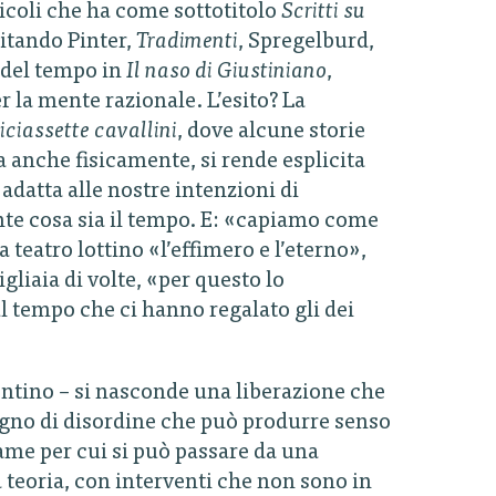
articoli che ha come sottotitolo
Scritti su
citando Pinter,
Tradimenti
, Spregelburd,
 del tempo in
Il naso di Giustiniano
,
 la mente razionale. L’esito? La
iciassette cavallini
, dove alcune storie
a anche fisicamente, si rende esplicita
adatta alle nostre intenzioni di
nte cosa sia il tempo. E: «capiamo come
teatro lottino «l’effimero e l’eterno»,
liaia di volte, «per questo lo
l tempo che ci hanno regalato gli dei
gentino – si nasconde una liberazione che
sogno di disordine che può produrre senso
game per cui si può passare da una
la teoria, con interventi che non sono in