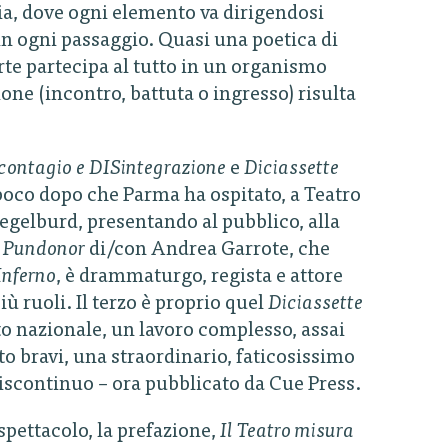
dia, dove ogni elemento va dirigendosi
in ogni passaggio. Quasi una poetica di
te partecipa al tutto in un organismo
ione (incontro, battuta o ingresso) risulta
 contagio e DISintegrazione
e
Diciassette
poco dopo che Parma ha ospitato, a Teatro
egelburd, presentando al pubblico, alla
,
Pundonor
di/con Andrea Garrote, che
Inferno
, è drammaturgo, regista e attore
iù ruoli. Il terzo è proprio quel
Diciassette
tto nazionale, un lavoro complesso, assai
to bravi, una straordinario, faticosissimo
iscontinuo – ora pubblicato da Cue Press.
spettacolo, la prefazione,
Il Teatro misura