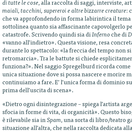
di tutte le cose
, alla raccolta di saggi, interviste, 
maiali, tacchini, supereroi e altre bizzarre creature
: 
che va approfondendo in forma labirintica il tema
sottolinea quanto sia affascinante capovolgerlo per
catastrofe. Scrivendo quindi sia di
Inferno
che di
D
«vanno all’indietro». Questa visione, resa concret
durante lo spettacolo: «la freccia del tempo non si 
retromarcia». Tra le battute si chiede esplicitame
funziona?». Nel saggio Spregelburd ricorda come a 
unica situazione dove si possa nascere e morire mig
continuiamo a fare. E’ l’unica forma di dominio su
prima dell’uscita di scena».
«Dietro ogni disintegrazione – spiega l’artista ar
sfocia in forme di vita, di organicità». Questo bi
è rilevabile sia in
Spam
, una sorta di libro/teatro 
situazione all’altra, che nella raccolta dedicata al