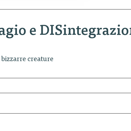
tagio e DISintegrazi
e bizzarre creature