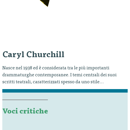
Caryl Churchill
Nasce nel 1938 ed è considerata tra le più importanti
drammaturghe contemporanee. I temi centrali dei suoi
scritti teatrali, caratterizzati spesso da uno stile
frammentario legato alle forme del postmodernismo, sono
quelli politici e sociali, in particolare le questioni legate alle
istanze femministe, la guerra e il colonialismo. Oltre a Top
Girls del 1982, tra…
Voci critiche