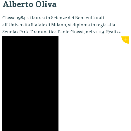
Alberto Oliva
Classe 1984, si laurea in Scienze dei Beni culturali
all’Università Statale di Milano, si diploma in regia alla
Scuola d’Arte Drammatica Paolo Grassi, nel 2009. Realizza
diversi spettacoli, fra cui: Il venditore di sigari di Amos
Kamil, Il Ventaglio di Goldoni, ll Mercante di Venezia di
Shakespeare, Enrico IV di Pirandello, Signorina Else al Teatro
Stabile…