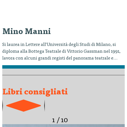
Mino Manni
Si laurea in Lettere all’Università degli Studi di Milano, si
diploma alla Bottega Teatrale di Vittorio Gassman nel 1991,
lavora con alcuni grandi registi del panorama teatrale e
cinematografico italiano, fra cui Massimo Castri, Giancarlo
Cobelli, Franco Però, Cesare Lievi, Glauco Mauri, Antonio
Calenda, Armando Pugliese, Jerome Savary, Luca de Fusco,
Marco Bellocchio. È coprotagonista…
Libri consigliati
1
/
10