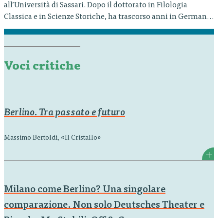
all’Università di Sassari. Dopo il dottorato in Filologia
Classica e in Scienze Storiche, ha trascorso anni in Germania
(Heidelberg, Freiburg, Berlino) e a Basel, come borsista della
Fondazione Alexander von Humboldt. I suoi studi vertono in
particolare sui rapporti tra tradizione classica antica e
cultura tedesca. Ha pubblicato traduzioni…
Voci critiche
Berlino. Tra passato e futuro
Massimo Bertoldi, «Il Cristallo»
Milano come Berlino? Una singolare
comparazione. Non solo Deutsches Theater e