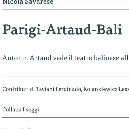
Nicola Savarese
Parigi-Artaud-Bali
Antonin Artaud vede il teatro balinese all
Contributi di Taviani Ferdinado, KolankIewIcz Les
Collana I saggi