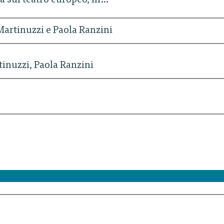
ra sul teatro europeo, in…
Martinuzzi e Paola Ranzini
tinuzzi, Paola Ranzini