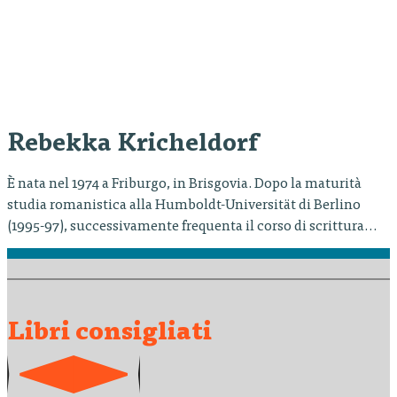
Rebekka Kricheldorf
È nata nel 1974 a Friburgo, in Brisgovia. Dopo la maturità
studia romanistica alla Humboldt-Universität di Berlino
(1995-97), successivamente frequenta il corso di scrittura
scenica presso la Hochschule der Künste di Berlino (1998-
2002). Nella primavera del 2001 viene invitata a partecipare
al Laboratorio dei Drammaturghi a Gottinga. Nell’autunno
del 2001 l’autrice ottiene una borsa di…
Libri consigliati