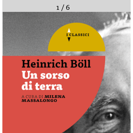
1
/
6