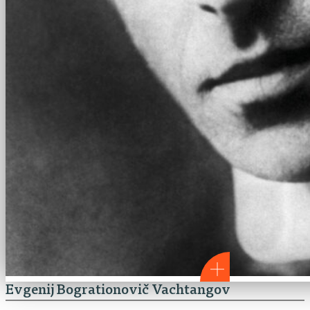
Evgenij Bogrationovič Vachtangov