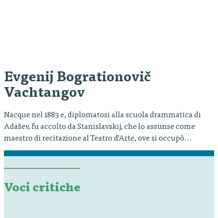
Evgenij Bogrationovič
Vachtangov
Nacque nel 1883 e, diplomatosi alla scuola drammatica di
Adašev, fu accolto da Stanislavskij, che lo assunse come
maestro di recitazione al Teatro d’Arte, ove si occupò
attivamente dello studio drammatico e studentesco. Nel
1918 prese parte attiva alla formazione del teatro stabile
ebraico Habimah, di cui diresse lo spettacolo inaugurale. Le
prime regie di…
Voci critiche