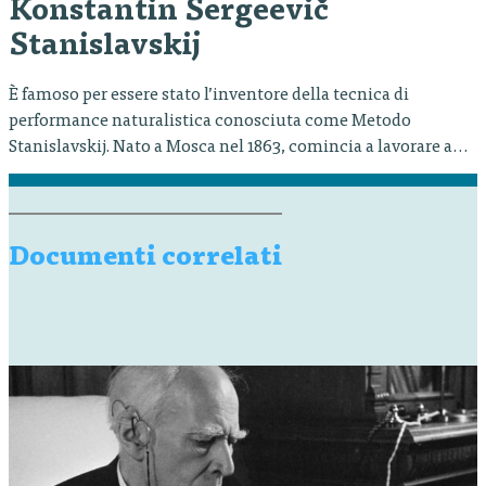
Konstantin Sergeevič
Stanislavskij
È famoso per essere stato l’inventore della tecnica di
performance naturalistica conosciuta come Metodo
Stanislavskij. Nato a Mosca nel 1863, comincia a lavorare a
teatro da giovane grazie anche alla sua famiglia, visto che
sua madre era attrice e che suo padre un appassionato
dell’arte drammatica. Fonda la sua compagnia nel 1888, per
poi partecipare…
Documenti correlati