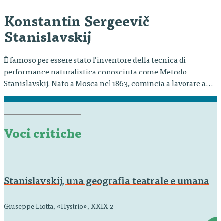
Konstantin Sergeevič
Stanislavskij
È famoso per essere stato l’inventore della tecnica di
performance naturalistica conosciuta come Metodo
Stanislavskij. Nato a Mosca nel 1863, comincia a lavorare a
teatro da giovane grazie anche alla sua famiglia, visto che
sua madre era attrice e che suo padre un appassionato
dell’arte drammatica. Fonda la sua compagnia nel 1888, per
poi partecipare…
Voci critiche
Stanislavskij, una geografia teatrale e umana
Giuseppe Liotta, «Hystrio», XXIX-2