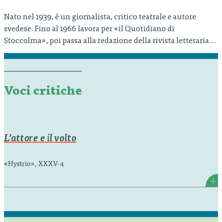
Nato nel 1939, è un giornalista, critico teatrale e autore
svedese. Fino al 1966 lavora per «il Quotidiano di
Stoccolma», poi passa alla redazione della rivista letteraria
«Blm». Nel 1968 diventa critico teatrale del più importante
quotidiano svedese, il «Dagens Nyheter» e tra il 1982 e il 1993
cura la sezione culturale del giornale «Expressen».…
Voci critiche
L’attore e il volto
«Hystrio», XXXV-4