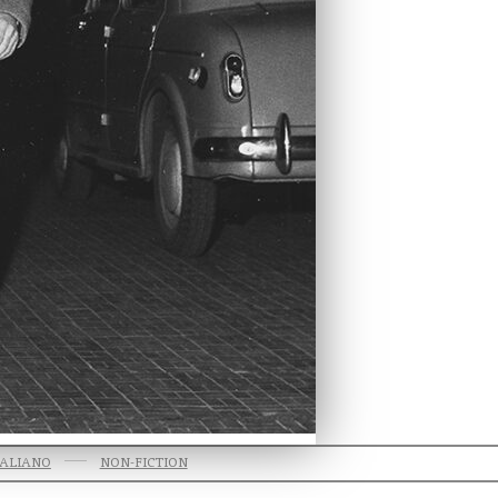
TALIANO
NON-FICTION