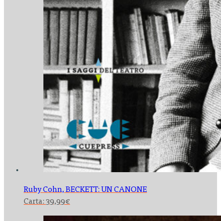
Ruby Cohn,
BECKETT: UN CANONE
Carta:
39,99
€