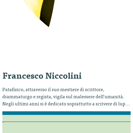
Francesco Niccolini
Patafisico, attraverso il suo mestiere di scrittore,
drammaturgo e regista, vigila sul malessere dell’umanità.
Negli ultimi anni si è dedicato soprattutto a scrivere di lupi,
bambini, foreste, guerre, pipistrelli, virus, dighe, pittori,
pazzi di manicomio e di altre contraddizioni dell’animo
umano e del pianeta. Anarchico e solitario, non ha mai
voluto fare compagnia ma preferisce…