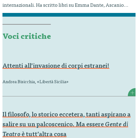
internazionali. Ha scritto libri su Emma Dante, Ascanio
Celestini, Virgilio Sieni, Ricci/Forte, Arturo Cirillo, Pierpaolo
Sepe e altri artisti. Insegna critica teatrale in università e
accademie; è autore di libri e saggi tra cui Questo fantasma.
Il critico a teatro,…
Voci critiche
Attenti all’invasione di corpi estranei!
Andrea Bisicchia, «Libertà Sicilia»
Il filosofo, lo storico eccetera, tanti aspirano a
salire su un palcoscenico. Ma essere
Gente di
Teatro
è tutt’altra cosa