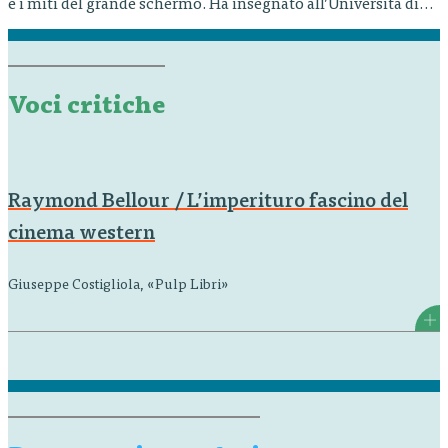
e i miti del grande schermo. Ha insegnato all’Università di
Parigi I e dal 1986 all’Università Sorbonne Nouvelle-Paris 3.
Tra i suoi studi sul cinema si ricordano: L’Analyse du film
(1979), L’Entre-Images (1990), Le Corps du cinéma: hypnoses,
émotions, animalités…
Voci critiche
Raymond Bellour / L’imperituro fascino del
cinema western
Giuseppe Costigliola, «Pulp Libri»